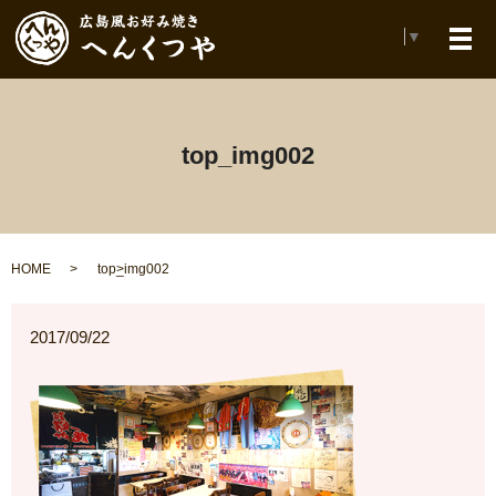
Select Language
▼
メ
top_img002
HOME
top_img002
2017/09/22