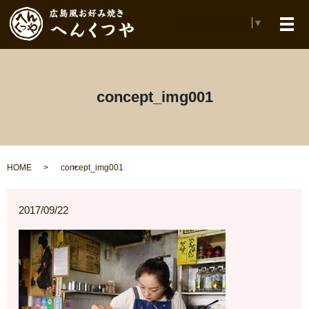
Select Language
▼
メ
concept_img001
HOME
concept_img001
2017/09/22